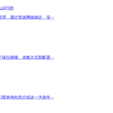
理，通过管道网络稳定、安···
床位规模、供氧方式和配置···
荣幸地向您介绍这一为老年···