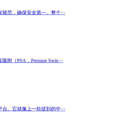
规范，确保安全第一。整个···
，Pressure Swin···
台。它就像上一轮提到的中···