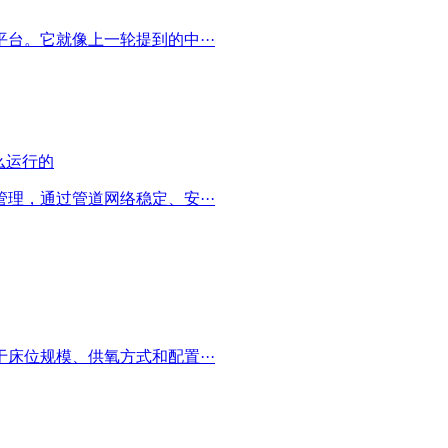
台。它就像上一轮提到的中···
理，通过管道网络稳定、安···
床位规模、供氧方式和配置···