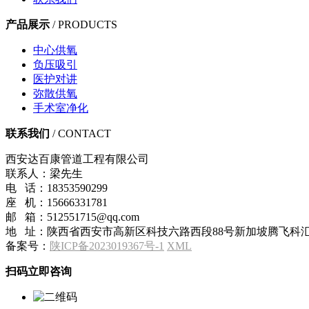
产品展示
/ PRODUCTS
中心供氧
负压吸引
医护对讲
弥散供氧
手术室净化
联系我们
/ CONTACT
西安达百康管道工程有限公司
联系人：梁先生
电 话：18353590299
座 机：15666331781
邮 箱：512551715@qq.com
地 址：陕西省西安市高新区科技六路西段88号新加坡腾飞科汇
备案号：
陕ICP备2023019367号-1
XML
扫码立即咨询