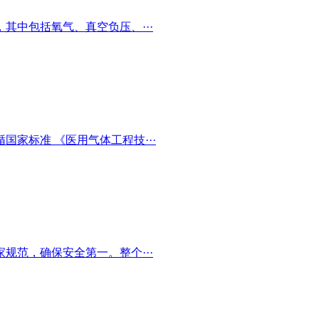
其中包括氧气、真空负压、···
家标准 《医用气体工程技···
规范，确保安全第一。整个···