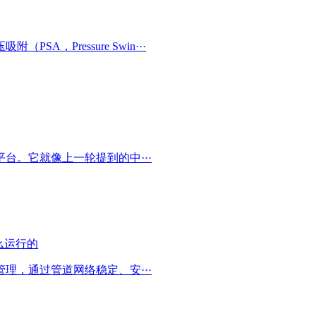
，Pressure Swin···
台。它就像上一轮提到的中···
理，通过管道网络稳定、安···