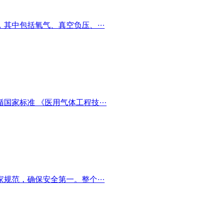
其中包括氧气、真空负压、···
家标准 《医用气体工程技···
规范，确保安全第一。整个···