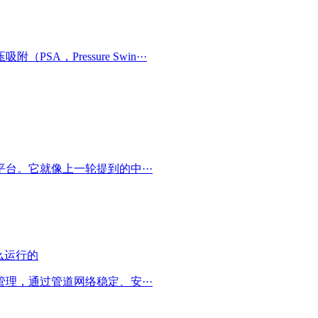
，Pressure Swin···
台。它就像上一轮提到的中···
理，通过管道网络稳定、安···